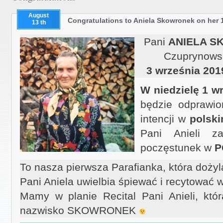
August
Congratulations to Aniela Skowronek on her 
13 th
Pani
ANIELA 
Czuprynowski
3 września 201
W niedzielę 1 w
będzie odprawio
intencji w
polski
Pani Anieli z
poczęstunek w
P
To nasza pierwsza Parafianka, która dożyl
Pani Aniela uwielbia śpiewać i recytować w
Mamy w planie Recital Pani Anieli, kt
nazwisko SKOWRONEK