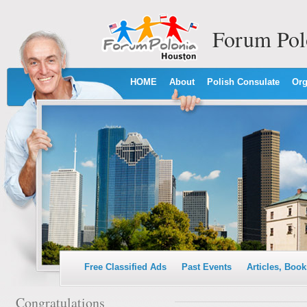
Forum Pol
HOME
About
Polish Consulate
Org
Free Classified Ads
Past Events
Articles, Book
Congratulations