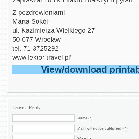
Zapraszam do kontaktu i dalszych pytań.
Z pozdrowieniami
Marta Sokół
ul. Kazimierza Wielkiego 27
50-077 Wrocław
tel. 71 3725292
www.lektor-travel.pl’
View/download printa
Leave a Reply
Name (*)
Mail (will not be published) (*)
Website