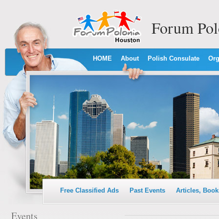
Forum Pol
HOME
About
Polish Consulate
Org
Free Classified Ads
Past Events
Articles, Book
Events