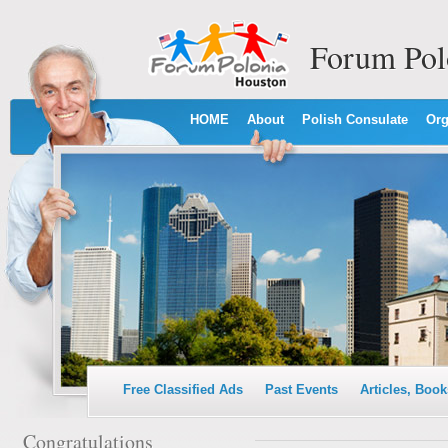
Forum Pol
HOME
About
Polish Consulate
Org
Free Classified Ads
Past Events
Articles, Book
Congratulations