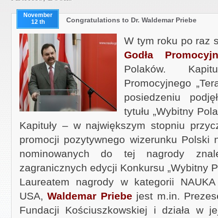
November
Congratulations to Dr. Waldemar Priebe
12 th
W tym roku po raz 
Godła Promocyj
Polaków. Kapit
Promocyjnego „Ter
posiedzeniu podję
tytułu „Wybitny Pol
Kapituły – w największym stopniu przyc
promocji pozytywnego wizerunku Polski n
nominowanych do tej nagrody znale
zagranicznych edycji Konkursu „Wybitny P
Laureatem nagrody w kategorii NAUK
USA,
Waldemar Priebe
jest m.in. Preze
Fundacji Kościuszkowskiej i działa w je