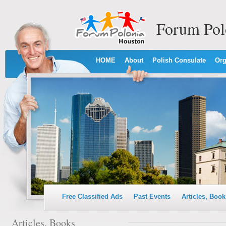
Forum Pol
HOME
About
Polish Consulate
Org
Free Classified Ads
Past Events
Articles, Book
Articles, Books