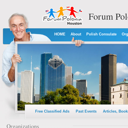
Forum Pol
HOME
About
Polish Consulate
Org
Free Classified Ads
Past Events
Articles, Book
Organizations